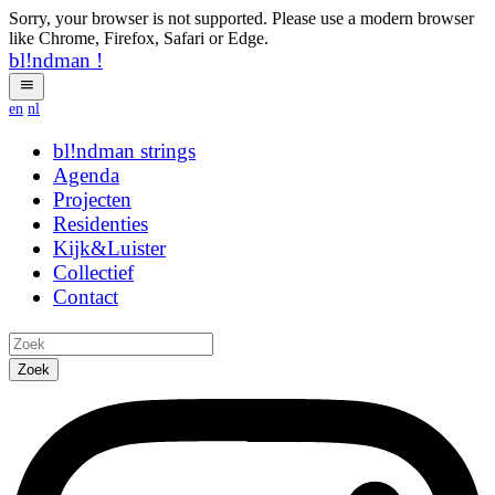
Sorry, your browser is not supported. Please use a modern browser
like Chrome, Firefox, Safari or Edge.
bl!ndman
!
en
nl
bl!ndman
strings
Agenda
Projecten
Residenties
Kijk&Luister
Collectief
Contact
Zoek