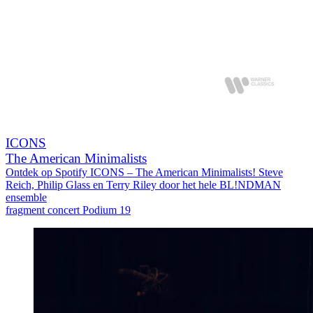
ICONS
The American Minimalists
Ontdek op Spotify ICONS – The American Minimalists! Steve
Reich, Philip Glass en Terry Riley door het hele BL!NDMAN
ensemble
fragment concert Podium 19