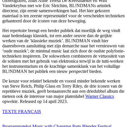
choreografen, zoals Anne Teresa De Keersmaeker en Wim
Vandekeybus met wie Eric Sleichim, BL!NDMANs artistiek
directeur, zijn eerste samenwerkingen had. Het hier gekozen
materiaal is ten zeerste representatief voor de verscheiden technieken
gehanteerd door de iconen van deze beweging.
Het repertoire brengt een breder publiek dat moeilijk de weg vindt
naar hedendaags klassiek, tot een ander oeuvre dan de geijkte
werken van de ‘klassieke muziek’. BL!NDMAN vindt hier
daarenboven aansluiting met zijn demarche naar het vernieuwen van
‘oude muziek’; de minimal music laat zich door de oudste polyfonie-
technieken inspireren. De solowerken combineren de virtuositeit van
de solisten met het gebruik van elektronica terwijl in de tutti-werken
het instrumentarium en de krachtige samenklank van het voltallige
BL!NDMAN het publiek een nieuw perspectief bieden.
De keuze voor relatief bekende en vooral minder bekende werken
van Steve Reich, Philip Glass en Terry Riley, de drie iconen van de
repetitieve muziek, geeft bestaansrecht aan een driedubbel album die
meteen ook de interesse van major platenlabel
Warner Classics
opwekte. Released op 14 april 2023.
TEXTE
FRANÇAIS
Programmatekst Music with Changing Parts Blender Festival