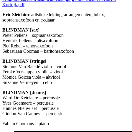
Kortrijk.pdf
Eric Sleichim
: artistieke leiding, arrangementen, tubax,
sopraansaxofoon en e-gitaar
BL!NDMAN [sax]
Pieter Pellens – sopraansaxofoon
Hendrik Pellens – altsaxofoon
Piet Rebel – tenorsaxofoon
Sebastiaan Cooman – baritonsaxofoon
BL!NDMAN [strings]
Stefanie Van Backlé violin – viool
Femke Verstappen violin – viool
Monica Goicea viola – altviool
Suzanne Vermeyen – cello
BL!NDMAN [drums]
Ward De Ketelaere – percussie
Yves Goemaere – percussie
Hannes Nieuwlaet – percussie
Gideon Van Canneyt – percussie
Fabian Coomans – piano