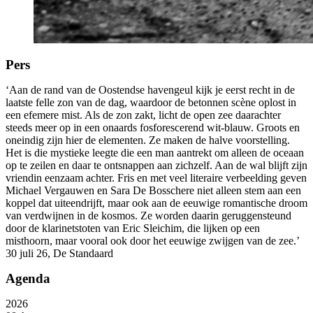
Pers
‘Aan de rand van de Oostendse havengeul kijk je eerst recht in de
laatste felle zon van de dag, waardoor de betonnen scène oplost in
een efemere mist. Als de zon zakt, licht de open zee daarachter
steeds meer op in een onaards fosforescerend wit-blauw. Groots en
oneindig zijn hier de elementen. Ze maken de halve voorstelling.
Het is die mystieke leegte die een man aantrekt om alleen de oceaan
op te zeilen en daar te ontsnappen aan zichzelf. Aan de wal blijft zijn
vriendin eenzaam achter. Fris en met veel literaire verbeelding geven
Michael Vergauwen en Sara De Bosschere niet alleen stem aan een
koppel dat uiteendrijft, maar ook aan de eeuwige romantische droom
van verdwijnen in de kosmos. Ze worden daarin geruggensteund
door de klarinetstoten van Eric Sleichim, die lijken op een
misthoorn, maar vooral ook door het eeuwige zwijgen van de zee.’
30 juli 26, De Standaard
Agenda
2026