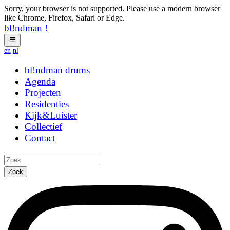
Sorry, your browser is not supported. Please use a modern browser
like Chrome, Firefox, Safari or Edge.
bl!ndman
!
en
nl
bl!ndman
ifkev
Agenda
Projecten
Residenties
Kijk&Luister
Collectief
Contact
Zoek