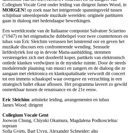
Collegium Vocale Gent onder leiding van dirigent James Wood, in
MORGEN
!
op zoek naar het intrigerende spanningsveld tussen
schijnbaar uiteenlopende muzikale werelden: originele partituren
gaan in dialoog met hedendaagse bewerkingen.
Een wereldcreatie van de Italiaanse componist Salvatore Sciarrino
(°1947) en het enigmatische dubbelspel voor twee countertenors en
tubax van Eric Sleichim verrassen het luisterend oor en geven het
muzikale discours een confronterende wending. Sensuele
liefdeslyriek lost op in devote Maria-aanbidding, stemmen
verstrengelen zich met doorleefd koper, partikels van elektronisch
ontlede klanken verdwijnen in de mystieke ruimte. Door de steeds
modulerende plaatsing van musici en zangers en de dialoog die ze
aangaan met elektronica en klankspatialisatie verwordt dit concert
tot een immens schaakspel waar overgave en verzuchting in een
strategisch ballet elkaar aflossen. Het programma laveert zo gewild
onmerkbaar tussen de renaissance en de 21e eeuw.
Eric Sleichim
: artistieke leiding, arrangementen en tubax
James Wood: dirigent
Collegium Vocale Gent
Joowon Chung, Chiyuki Okamura, Magdalena Podkoscielna:
sopraan
Sofia Gvirts, Bart Uvyn, Alexander Schneider: alto