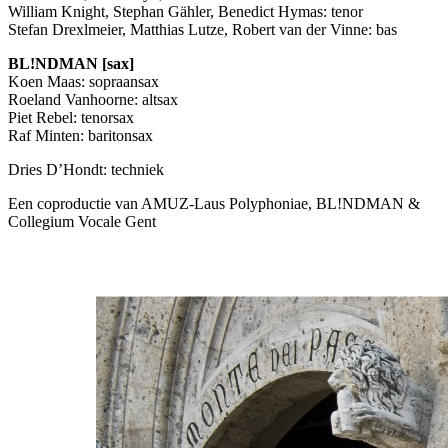
William Knight, Stephan Gähler, Benedict Hymas: tenor
Stefan Drexlmeier, Matthias Lutze, Robert van der Vinne: bas
BL!NDMAN [sax]
Koen Maas: sopraansax
Roeland Vanhoorne: altsax
Piet Rebel: tenorsax
Raf Minten: baritonsax
Dries D’Hondt: techniek
Een coproductie van
AMUZ
-Laus Polyphoniae, BL!NDMAN &
Collegium Vocale Gent