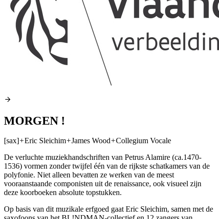
MORGEN !
[sax]
+
Eric Sleichim
+
James Wood
+
Collegium Vocale
De verluchte muziekhandschriften van Petrus Alamire (ca.1470-
1536) vormen zonder twijfel één van de rijkste schatkamers van de
polyfonie. Niet alleen bevatten ze werken van de meest
vooraanstaande componisten uit de renaissance, ook visueel zijn
deze koorboeken absolute topstukken.
Op basis van dit muzikale erfgoed gaat Eric Sleichim, samen met de
saxofoons van het BL!NDMAN-collectief en 12 zangers van