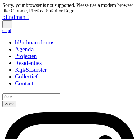
Sorry, your browser is not supported. Please use a modern browser
like Chrome, Firefox, Safari or Edge.
bl!ndman
!
en
nl
bl!ndman
qpybav
Agenda
Projecten
Residenties
Kijk&Luister
Collectief
Contact
Zoek