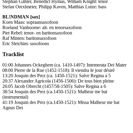
Stephan Gähler, Benedict Hymas, William Knight: tenor
Stefan Orexlmeier, Philipp Kaven, Matthias Lutze: bass
BL!NDMAN [sax]
Koen Maas: sopraansaxofoon
Roeland Vanhoorne: alt- en tenorsaxofoon
Piet Rebel: tenor- en baritonsaxofoon
Raf Minten: baritonsaxofoon
Eric Sleichim: saxofoons
Tracklist
01:00 Johannes Ockeghem (ca. 1410-1497): Intemerata Dei Mater
08:00 Pierre de la Rue (1452-1518): Il viendra Ie jour désiré
13:20 Josquin des Prez (ca. 1450-1521): Salve Regina a 5
20:37 Alexander Agricola (1456-1506): De tous bien pleine
26:05 Jacob Obrecht (1457/58-1505): Salve Regina a 6
38:54 Josquin des Prez (ca.1450-1521): Malheur me bat
(instrumental)
41:19 Josquin des Prez (ca.1450-1521): Missa Malheur me bat
Agnus Dei