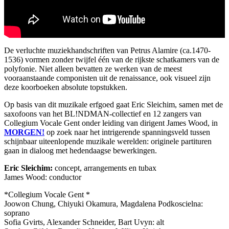
De verluchte muziekhandschriften van Petrus Alamire (ca.1470-
1536) vormen zonder twijfel één van de rijkste schatkamers van de
polyfonie. Niet alleen bevatten ze werken van de meest
vooraanstaande componisten uit de renaissance, ook visueel zijn
deze koorboeken absolute topstukken.
Op basis van dit muzikale erfgoed gaat Eric Sleichim, samen met de
saxofoons van het BL!NDMAN-collectief en 12 zangers van
Collegium Vocale Gent onder leiding van dirigent James Wood, in
MORGEN
!
op zoek naar het intrigerende spanningsveld tussen
schijnbaar uiteenlopende muzikale werelden: originele partituren
gaan in dialoog met hedendaagse bewerkingen.
Eric Sleichim:
concept, arrangements en tubax
James Wood: conductor
*Collegium Vocale Gent *
Joowon Chung, Chiyuki Okamura, Magdalena Podkoscielna:
soprano
Sofia Gvirts, Alexander Schneider, Bart Uvyn: alt