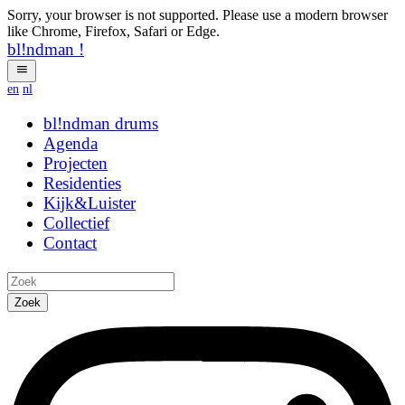
Sorry, your browser is not supported. Please use a modern browser
like Chrome, Firefox, Safari or Edge.
bl!ndman
!
en
nl
bl!ndman
drums
Agenda
Projecten
Residenties
Kijk&Luister
Collectief
Contact
Zoek