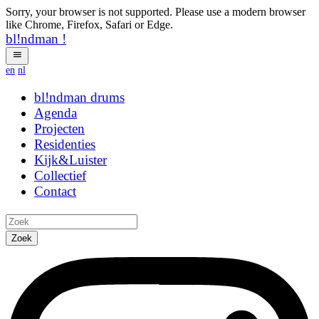
Sorry, your browser is not supported. Please use a modern browser
like Chrome, Firefox, Safari or Edge.
bl!ndman
!
en
nl
bl!ndman
drums
Agenda
Projecten
Residenties
Kijk&Luister
Collectief
Contact
Zoek