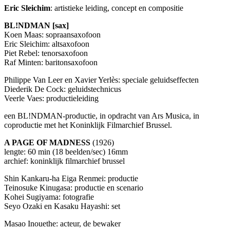
Eric Sleichim
: artistieke leiding, concept en compositie
BL!NDMAN [sax]
Koen Maas: sopraansaxofoon
Eric Sleichim: altsaxofoon
Piet Rebel: tenorsaxofoon
Raf Minten: baritonsaxofoon
Philippe Van Leer en Xavier Yerlès: speciale geluidseffecten
Diederik De Cock: geluidstechnicus
Veerle Vaes: productieleiding
een BL!NDMAN-productie, in opdracht van Ars Musica, in
coproductie met het Koninklijk Filmarchief Brussel.
A
PAGE
OF
MADNESS
(1926)
lengte: 60 min (18 beelden/sec) 16mm
archief: koninklijk filmarchief brussel
Shin Kankaru-ha Eiga Renmei: productie
Teinosuke Kinugasa: productie en scenario
Kohei Sugiyama: fotografie
Seyo Ozaki en Kasaku Hayashi: set
Masao Inouethe: acteur, de bewaker