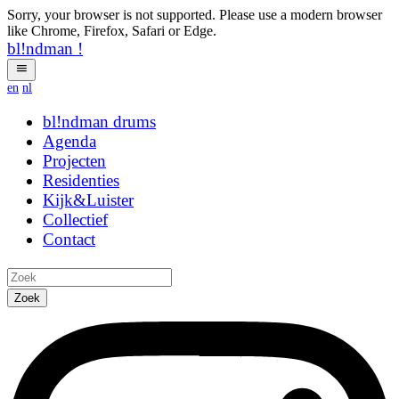
Sorry, your browser is not supported. Please use a modern browser
like Chrome, Firefox, Safari or Edge.
bl!ndman
!
en
nl
bl!ndman
strings
Agenda
Projecten
Residenties
Kijk&Luister
Collectief
Contact
Zoek