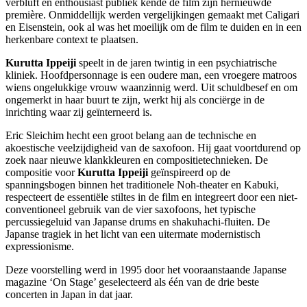
verbluft en enthousiast publiek kende de film zijn hernieuwde
première. Onmiddellijk werden vergelijkingen gemaakt met Caligari
en Eisenstein, ook al was het moeilijk om de film te duiden en in een
herkenbare context te plaatsen.
Kurutta Ippeiji
speelt in de jaren twintig in een psychiatrische
kliniek. Hoofdpersonnage is een oudere man, een vroegere matroos
wiens ongelukkige vrouw waanzinnig werd. Uit schuldbesef en om
ongemerkt in haar buurt te zijn, werkt hij als conciërge in de
inrichting waar zij geïnterneerd is.
Eric Sleichim hecht een groot belang aan de technische en
akoestische veelzijdigheid van de saxofoon. Hij gaat voortdurend op
zoek naar nieuwe klankkleuren en compositietechnieken. De
compositie voor
Kurutta Ippeiji
geïnspireerd op de
spanningsbogen binnen het traditionele Noh-theater en Kabuki,
respecteert de essentiële stiltes in de film en integreert door een niet-
conventioneel gebruik van de vier saxofoons, het typische
percussiegeluid van Japanse drums en shakuhachi-fluiten. De
Japanse tragiek in het licht van een uitermate modernistisch
expressionisme.
Deze voorstelling werd in 1995 door het vooraanstaande Japanse
magazine ‘On Stage’ geselecteerd als één van de drie beste
concerten in Japan in dat jaar.