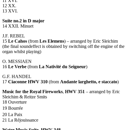
11
XVI
.
12 XX.
13
XVI
.
Suite no.2 in D major
14
XXII
. Minuet
J.F.
REBEL
15
Le Cahos
(from
Les Elemens
) – arranged by Eric Sleichim
(the final soundeffect is obtained by switching off the engine of the
organ whilst playing)
O.
MESSIAEN
16
Le Verbe
(from
La Nativité du Seigneur
)
G.F.
HANDEL
17
Ciaconne
HWV
310
(from
Andante larghetto, e staccato
)
Music for the Royal Fireworks
,
HWV
351
– arranged by Eric
Sleichim & Reitze Smits
18 Ouverture
19 Bourrée
20 La Paix
21 La Réjouissance
Water Music Suite,
HWV
348