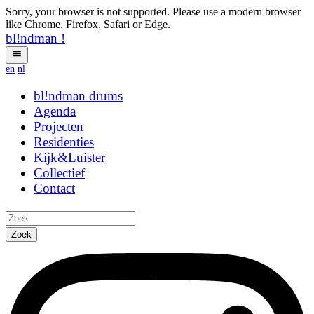
Sorry, your browser is not supported. Please use a modern browser
like Chrome, Firefox, Safari or Edge.
bl!ndman
!
en
nl
bl!ndman
drums
Agenda
Projecten
Residenties
Kijk&Luister
Collectief
Contact
Zoek