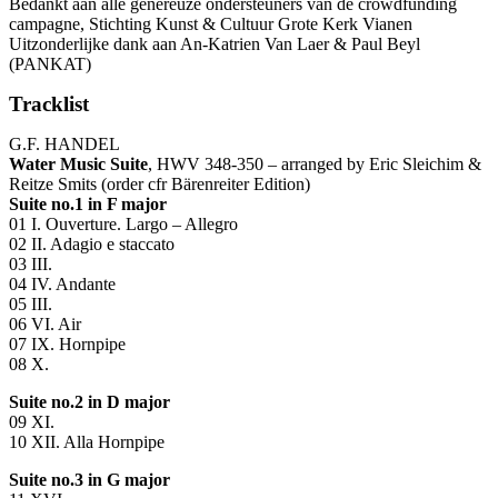
Bedankt aan alle genereuze ondersteuners van de crowdfunding
campagne, Stichting Kunst & Cultuur Grote Kerk Vianen
Uitzonderlijke dank aan An-Katrien Van Laer & Paul Beyl
(
PANKAT
)
Tracklist
G.F.
HANDEL
Water Music Suite
,
HWV
348-350 – arranged by Eric Sleichim &
Reitze Smits (order cfr Bärenreiter Edition)
Suite no.1 in F major
01 I. Ouverture. Largo – Allegro
02 II. Adagio e staccato
03
III
.
04 IV. Andante
05
III
.
06 VI. Air
07 IX. Hornpipe
08 X.
Suite no.2 in D major
09 XI.
10
XII
. Alla Hornpipe
Suite no.3 in G major