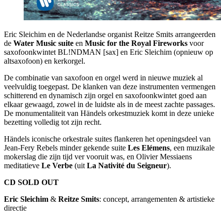
Eric Sleichim en de Nederlandse organist Reitze Smits arrangeerden
de
Water Music suite
en
Music for the Royal Fireworks
voor
saxofoonkwintet BL!NDMAN [sax] en Eric Sleichim (opnieuw op
altsaxofoon) en kerkorgel.
De combinatie van saxofoon en orgel werd in nieuwe muziek al
veelvuldig toegepast. De klanken van deze instrumenten vermengen
schitterend en dynamisch zijn orgel en saxofoonkwintet goed aan
elkaar gewaagd, zowel in de luidste als in de meest zachte passages.
De monumentaliteit van Händels orkestmuziek komt in deze unieke
bezetting volledig tot zijn recht.
Händels iconische orkestrale suites flankeren het openingsdeel van
Jean-Fery Rebels minder gekende suite
Les Elémens
, een muzikale
mokerslag die zijn tijd ver vooruit was, en Olivier Messiaens
meditatieve
Le Verbe
(uit
La Nativité du Seigneur
).
CD
SOLD
OUT
Eric Sleichim
&
Reitze Smits
: concept, arrangementen & artistieke
directie