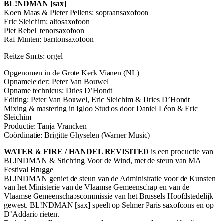
BL!NDMAN [sax]
Koen Maas & Pieter Pellens: sopraansaxofoon
Eric Sleichim: altosaxofoon
Piet Rebel: tenorsaxofoon
Raf Minten: baritonsaxofoon
Reitze Smits: orgel
Opgenomen in de Grote Kerk Vianen (NL)
Opnameleider: Peter Van Bouwel
Opname technicus: Dries D’Hondt
Editing: Peter Van Bouwel, Eric Sleichim & Dries D’Hondt
Mixing & mastering in Igloo Studios door Daniel Léon & Eric
Sleichim
Productie: Tanja Vrancken
Coördinatie: Brigitte Ghyselen (Warner Music)
WATER
&
FIRE
/
HANDEL
REVISITED
is een productie van
BL!NDMAN & Stichting Voor de Wind, met de steun van MA
Festival Brugge
BL!NDMAN geniet de steun van de Administratie voor de Kunsten
van het Ministerie van de Vlaamse Gemeenschap en van de
Vlaamse Gemeenschapscommissie van het Brussels Hoofdstedelijk
gewest. BL!NDMAN [sax] speelt op Selmer Paris saxofoons en op
D’Addario rieten.