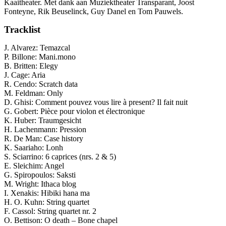
Kaaitheater. Met dank aan Muziektheater Transparant, Joost
Fonteyne, Rik Beuselinck, Guy Danel en Tom Pauwels.
Tracklist
J. Alvarez: Temazcal
P. Billone: Mani.mono
B. Britten: Elegy
J. Cage: Aria
R. Cendo: Scratch data
M. Feldman: Only
D. Ghisi: Comment pouvez vous lire à present? Il fait nuit
G. Gobert: Pièce pour violon et électronique
K. Huber: Traumgesicht
H. Lachenmann: Pression
R. De Man: Case history
K. Saariaho: Lonh
S. Sciarrino: 6 caprices (nrs. 2 & 5)
E. Sleichim: Angel
G. Spiropoulos: Saksti
M. Wright: Ithaca blog
I. Xenakis: Hibiki hana ma
H. O. Kuhn: String quartet
F. Cassol: String quartet nr. 2
O. Bettison: O death – Bone chapel