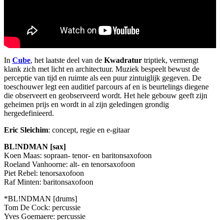
In
Cube
, het laatste deel van de
Kwadratur
triptiek, vermengt
klank zich met licht en architectuur. Muziek bespeelt bewust de
perceptie van tijd en ruimte als een puur zintuiglijk gegeven. De
toeschouwer legt een auditief parcours af en is beurtelings diegene
die observeert en geobserveerd wordt. Het hele gebouw geeft zijn
geheimen prijs en wordt in al zijn geledingen grondig
hergedefinieerd.
Eric Sleichim
: concept, regie en e-gitaar
BL!NDMAN [sax]
Koen Maas: sopraan- tenor- en baritonsaxofoon
Roeland Vanhoorne: alt- en tenorsaxofoon
Piet Rebel: tenorsaxofoon
Raf Minten: baritonsaxofoon
*BL!NDMAN [drums]
Tom De Cock: percussie
Yves Goemaere: percussie