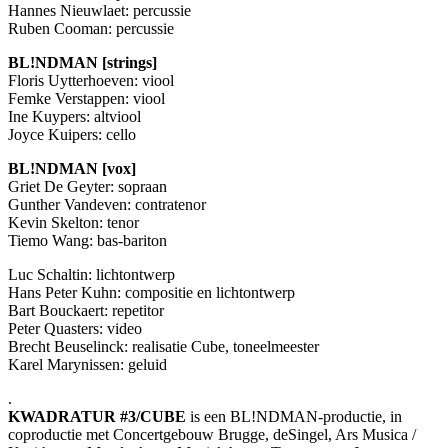
Hannes Nieuwlaet: percussie
Ruben Cooman: percussie
BL!NDMAN [strings]
Floris Uytterhoeven: viool
Femke Verstappen: viool
Ine Kuypers: altviool
Joyce Kuipers: cello
BL!NDMAN [vox]
Griet De Geyter: sopraan
Gunther Vandeven: contratenor
Kevin Skelton: tenor
Tiemo Wang: bas-bariton
Luc Schaltin: lichtontwerp
Hans Peter Kuhn: compositie en lichtontwerp
Bart Bouckaert: repetitor
Peter Quasters: video
Brecht Beuselinck: realisatie Cube, toneelmeester
Karel Marynissen: geluid
.
KWADRATUR
#3/CUBE
is een BL!NDMAN-productie, in
coproductie met Concertgebouw Brugge, deSingel, Ars Musica /