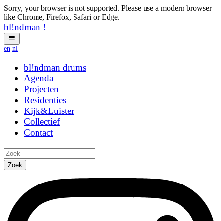
Sorry, your browser is not supported. Please use a modern browser
like Chrome, Firefox, Safari or Edge.
bl!ndman
!
en
nl
bl!ndman
drums
Agenda
Projecten
Residenties
Kijk&Luister
Collectief
Contact
Zoek