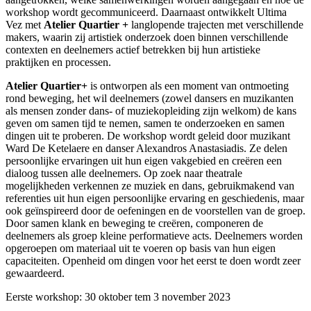
workshop wordt gecommuniceerd. Daarnaast ontwikkelt Ultima
Vez met
Atelier Quartier +
langlopende trajecten met verschillende
makers, waarin zij artistiek onderzoek doen binnen verschillende
contexten en deelnemers actief betrekken bij hun artistieke
praktijken en processen.
Atelier Quartier+
is ontworpen als een moment van ontmoeting
rond beweging, het wil deelnemers (zowel dansers en muzikanten
als mensen zonder dans- of muziekopleiding zijn welkom) de kans
geven om samen tijd te nemen, samen te onderzoeken en samen
dingen uit te proberen. De workshop wordt geleid door muzikant
Ward De Ketelaere en danser Alexandros Anastasiadis. Ze delen
persoonlijke ervaringen uit hun eigen vakgebied en creëren een
dialoog tussen alle deelnemers. Op zoek naar theatrale
mogelijkheden verkennen ze muziek en dans, gebruikmakend van
referenties uit hun eigen persoonlijke ervaring en geschiedenis, maar
ook geïnspireerd door de oefeningen en de voorstellen van de groep.
Door samen klank en beweging te creëren, componeren de
deelnemers als groep kleine performatieve acts. Deelnemers worden
opgeroepen om materiaal uit te voeren op basis van hun eigen
capaciteiten. Openheid om dingen voor het eerst te doen wordt zeer
gewaardeerd.
Eerste workshop: 30 oktober tem 3 november 2023