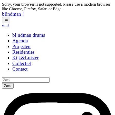
Sorry, your browser is not supported. Please use a modern browser
like Chrome, Firefox, Safari or Edge.
bl!ndman
!
en
nl
bl!ndman
drums
Agenda
Projecten
Residenties
Kijk&Luister
Collectief
Contact
Zoek