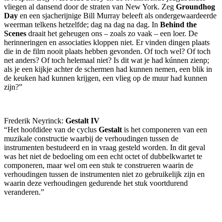
vliegen al dansend door de straten van New York. Zeg
Groundhog
Day
en een sjacherijnige Bill Murray beleeft als ondergewaardeerde
weerman telkens hetzelfde; dag na dag na dag. In
Behind the
Scenes
draait het geheugen ons – zoals zo vaak – een loer. De
herinneringen en associaties kloppen niet. Er vinden dingen plaats
die in de film nooit plaats hebben gevonden. Of toch wel? Of toch
net anders? Of toch helemaal niet? Is dit wat je had kúnnen zienp;
als je een kijkje achter de schermen had kunnen nemen, een blik in
de keuken had kunnen krijgen, een vlieg op de muur had kunnen
zijn?”
Frederik Neyrinck:
Gestalt IV
“Het hoofdidee van de cyclus
Gestalt
is het componeren van een
muzikale constructie waarbij de verhoudingen tussen de
instrumenten bestudeerd en in vraag gesteld worden. In dit geval
was het niet de bedoeling om een echt octet of dubbelkwartet te
componeren, maar wel om een stuk te construeren waarin de
verhoudingen tussen de instrumenten niet zo gebruikelijk zijn en
waarin deze verhoudingen gedurende het stuk voortdurend
veranderen.”