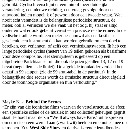
gebruikt. Cyclisch verschijnt er een min of meer duidelijke
verandering, een nieuwe richting, een vraag gevolgd door een
antwoord indien mogelijk of gewoon door een tweede vraag. Wat
nooit echt verandert is de belangrijkste periodieke structuur, de
meter, ook al verliezen we die vaak uit het oog, hij staat er altijd
onder en wat er ook gebeurt vereist een precieze relatie ermee. In de
vedische traditie wordt een meter beschouwd als een kostbaar
geschenk, een instrument dat kan worden gebruikt om een doel te
bereiken, een verlangen, of zelfs een vernietigingswapen. Ik heb een
lange periodieke cyclus (meter) van 19 tellen gekozen als basisframe
voor deze compositie. Het stemsysteem is gebaseerd op een
uitgebreide Partchiaanse ruit die ook de priemgetallen 13, 17 en 19
bevat (negentien is de limiet). De afgeleide toonladder verdeelt het
octaaf in 99 stappen (zie de 99 sruti-tabel in de partituur). In de
belangrijkste drie secties wordt de ritmische structuur direct afgeleid
door de toonhoogte organisatie en hun verhouding.”
Mayke Nas:
Behind the Scenes
“Er zijn van die iconische films waarvan de vertelstructuur, de sfeer,
een specifieke scène of de muziek in ons collectief geheugen gegrift
staat. Je hoeft maar de zin “We’ll always have Paris” uit te spreken
om er meteen een wereld aan (zwart-wit) beelden en emoties mee op
te roepen. Zeg
West Side Story
en de rivaliserende jeugdbendes