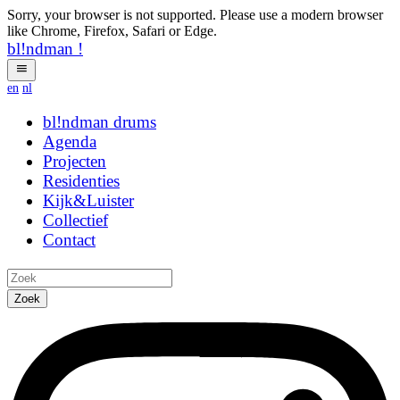
Sorry, your browser is not supported. Please use a modern browser
like Chrome, Firefox, Safari or Edge.
bl!ndman
!
en
nl
bl!ndman
ritdix
Agenda
Projecten
Residenties
Kijk&Luister
Collectief
Contact
Zoek