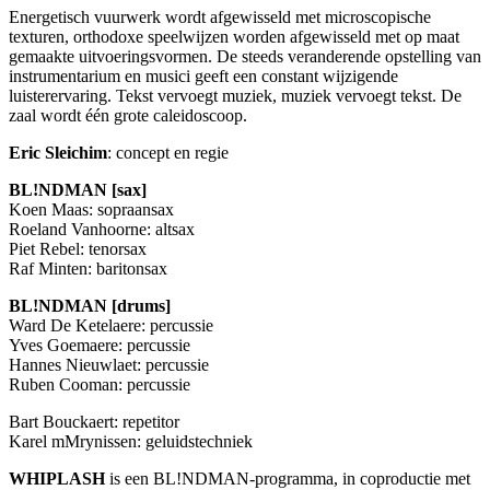
Energetisch vuurwerk wordt afgewisseld met microscopische
texturen, orthodoxe speelwijzen worden afgewisseld met op maat
gemaakte uitvoeringsvormen. De steeds veranderende opstelling van
instrumentarium en musici geeft een constant wijzigende
luisterervaring. Tekst vervoegt muziek, muziek vervoegt tekst. De
zaal wordt één grote caleidoscoop.
Eric Sleichim
: concept en regie
BL!NDMAN [sax]
Koen Maas: sopraansax
Roeland Vanhoorne: altsax
Piet Rebel: tenorsax
Raf Minten: baritonsax
BL!NDMAN [drums]
Ward De Ketelaere: percussie
Yves Goemaere: percussie
Hannes Nieuwlaet: percussie
Ruben Cooman: percussie
Bart Bouckaert: repetitor
Karel mMrynissen: geluidstechniek
WHIPLASH
is een BL!NDMAN-programma, in coproductie met