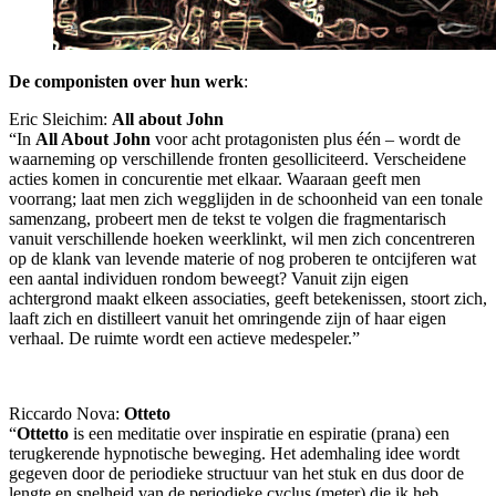
De componisten over hun werk
:
Eric Sleichim:
All about John
“In
All About John
voor acht protagonisten plus één – wordt de
waarneming op verschillende fronten gesolliciteerd. Verscheidene
acties komen in concurentie met elkaar. Waaraan geeft men
voorrang; laat men zich wegglijden in de schoonheid van een tonale
samenzang, probeert men de tekst te volgen die fragmentarisch
vanuit verschillende hoeken weerklinkt, wil men zich concentreren
op de klank van levende materie of nog proberen te ontcijferen wat
een aantal individuen rondom beweegt? Vanuit zijn eigen
achtergrond maakt elkeen associaties, geeft betekenissen, stoort zich,
laaft zich en distilleert vanuit het omringende zijn of haar eigen
verhaal. De ruimte wordt een actieve medespeler.”
Riccardo Nova:
Otteto
“
Ottetto
is een meditatie over inspiratie en espiratie (prana) een
terugkerende hypnotische beweging. Het ademhaling idee wordt
gegeven door de periodieke structuur van het stuk en dus door de
lengte en snelheid van de periodieke cyclus (meter) die ik heb