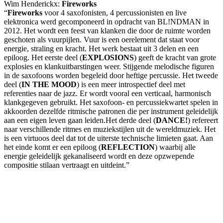
Wim Henderickx:
Fireworks
“
Fireworks
voor 4 saxofonisten, 4 percussionisten en live
elektronica werd gecomponeerd in opdracht van BL!NDMAN in
2012. Het wordt een feest van klanken die door de ruimte worden
geschoten als vuurpijlen. Vuur is een oerelement dat staat voor
energie, straling en kracht. Het werk bestaat uit 3 delen en een
epiloog. Het eerste deel (
EXPLOSIONS
) geeft de kracht van grote
explosies en klankuitbarstingen weer. Stijgende melodische figuren
in de saxofoons worden begeleid door heftige percussie. Het tweede
deel (
IN
THE
MOOD
) is een meer introspectief deel met
referenties naar de jazz. Er wordt vooral een verticaal, harmonisch
klankgegeven gebruikt. Het saxofoon- en percussiekwartet spelen in
akkoorden dezelfde ritmische patronen die per instrument geleidelijk
aan een eigen leven gaan leiden.Het derde deel (
DANCE
!
) refereert
naar verschillende ritmes en muziekstijlen uit de wereldmuziek. Het
is een virtuoos deel dat tot de uiterste technische limieten gaat. Aan
het einde komt er een epiloog (
REFLECTION
) waarbij alle
energie geleidelijk gekanaliseerd wordt en deze opzwepende
compositie stilaan vertraagt en uitdeint.”