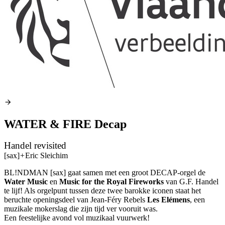
WATER & FIRE Decap
Handel revisited
[sax]
+
Eric Sleichim
BL!NDMAN [sax] gaat samen met een groot
DECAP
-orgel de
Water Music
en
Music for the Royal Fireworks
van G.F. Handel
te lijf! Als orgelpunt tussen deze twee barokke iconen staat het
beruchte openingsdeel van Jean-Féry Rebels
Les Elémens
, een
muzikale mokerslag die zijn tijd ver vooruit was.
Een feestelijke avond vol muzikaal vuurwerk!