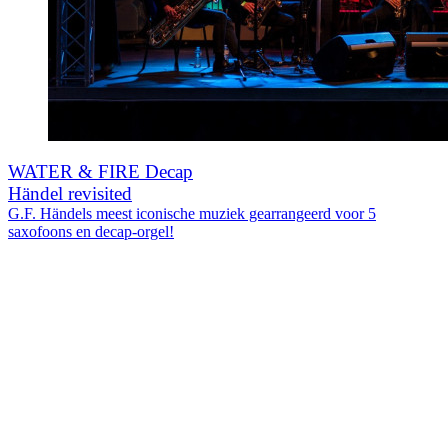
WATER & FIRE Decap
Händel revisited
G.F. Händels meest iconische muziek gearrangeerd voor 5
saxofoons en decap-orgel!