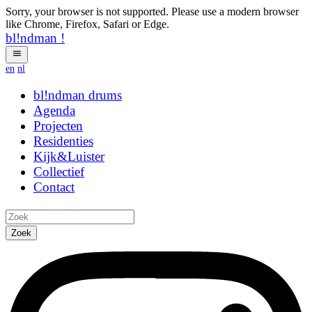
Sorry, your browser is not supported. Please use a modern browser
like Chrome, Firefox, Safari or Edge.
bl!ndman
!
en
nl
bl!ndman
strings
Agenda
Projecten
Residenties
Kijk&Luister
Collectief
Contact
Zoek