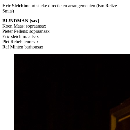
Eric Sleichim
: artistieke directie en arrangementen (ism Reitze
Smits)
BL!NDMAN [sax]
Koen Maas: sopraansax
Pieter Pellens: sopraansax
Eric sleichim: altsax
Piet Rebel: tenorsax
Raf Minten baritonsax