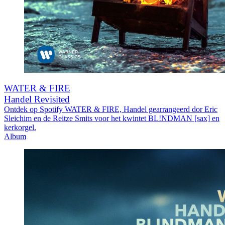
WATER & FIRE
Handel Revisited
Ontdek op Spotify WATER & FIRE, Handel gearrangeerd dor Eric
Sleichim en de Reitze Smits voor het kwintet BL!NDMAN [sax] en
kerkorgel.
Album