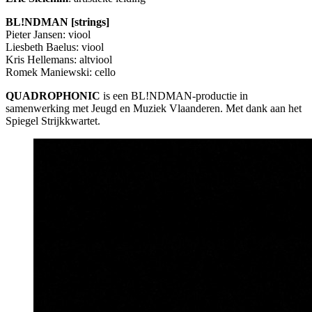
BL!NDMAN [strings]
Pieter Jansen: viool
Liesbeth Baelus: viool
Kris Hellemans: altviool
Romek Maniewski: cello
QUADROPHONIC
is een BL!NDMAN-productie in
samenwerking met Jeugd en Muziek Vlaanderen. Met dank aan het
Spiegel Strijkkwartet.