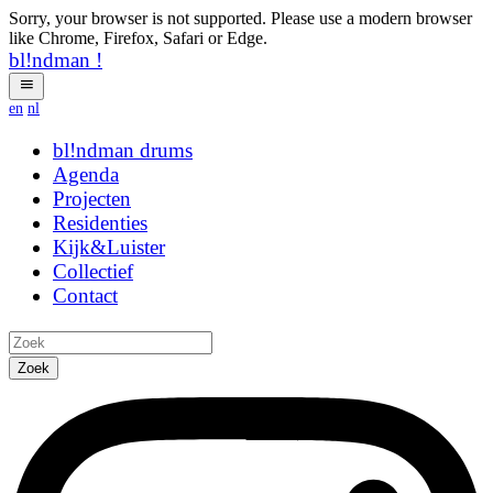
Sorry, your browser is not supported. Please use a modern browser
like Chrome, Firefox, Safari or Edge.
bl!ndman
!
en
nl
bl!ndman
strings
Agenda
Projecten
Residenties
Kijk&Luister
Collectief
Contact
Zoek