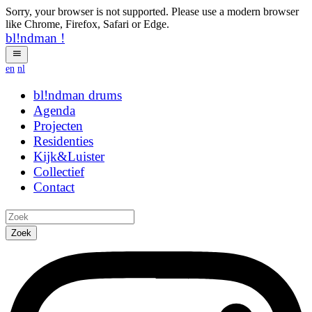
Sorry, your browser is not supported. Please use a modern browser
like Chrome, Firefox, Safari or Edge.
bl!ndman
!
en
nl
bl!ndman
strings
Agenda
Projecten
Residenties
Kijk&Luister
Collectief
Contact
Zoek