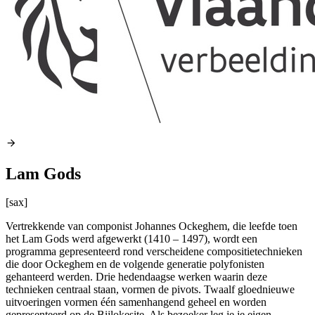
Lam Gods
[sax]
Vertrekkende van componist Johannes Ockeghem, die leefde toen
het Lam Gods werd afgewerkt (1410 – 1497), wordt een
programma gepresenteerd rond verscheidene compositietechnieken
die door Ockeghem en de volgende generatie polyfonisten
gehanteerd werden. Drie hedendaagse werken waarin deze
technieken centraal staan, vormen de pivots. Twaalf gloednieuwe
uitvoeringen vormen één samenhangend geheel en worden
gepresenteerd op de Bijlokesite. Als bezoeker leg je je eigen