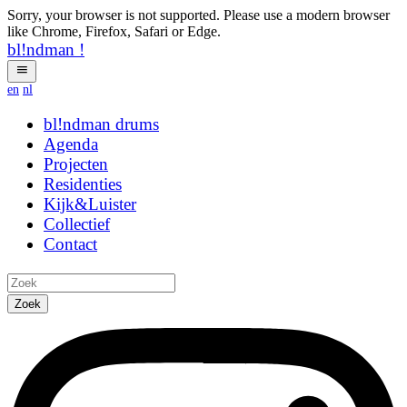
Sorry, your browser is not supported. Please use a modern browser
like Chrome, Firefox, Safari or Edge.
bl!ndman
!
en
nl
bl!ndman
strings
Agenda
Projecten
Residenties
Kijk&Luister
Collectief
Contact
Zoek