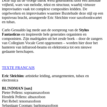
Deze stijl uit de vroege barok werd gekenmerkt door een absolute
vrijheid, wars van melodie, tekst en structuur, waarbij virtuoze
improvisaties vaak tot complexe composities leidden. De
orgelwerken en improvisaties waarmee Buxtehude deze stijl op een
topniveau bracht, arrangeerde Eric Sleichim voor saxofoonkwartet
en tubax.
Carlo Gesualdo lag mede aan de oorsprong van de
Stylus
Fantasticus
en inspireerde hele generaties organisten en
componisten. Zijn madrigalen uit het zesde boek – door de zangers
van Collegium Vocale Gent opgenomen – worden hier door het
hanteren van infrarood-beams en elektronica tot een nieuwe
gedaante herschapen.
TEXTE
FRANÇAIS
Eric Sleichim
: artistieke leiding, arrangementen, tubax en
electronica
BL!NDMAN [sax]
Pieter Pellens: sopraansaxofoon
Hendrik Pellens: altsaxofoon
Piet Rebel: tenorsaxofoon
Sebastiaan Cooman: baritonsaxofoon