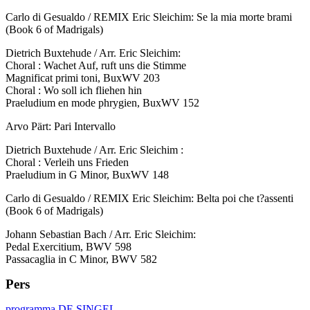
Carlo di Gesualdo /
REMIX
Eric Sleichim: Se la mia morte brami
(Book 6 of Madrigals)
Dietrich Buxtehude / Arr. Eric Sleichim:
Choral : Wachet Auf, ruft uns die Stimme
Magnificat primi toni, BuxWV 203
Choral : Wo soll ich fliehen hin
Praeludium en mode phrygien, BuxWV 152
Arvo Pärt: Pari Intervallo
Dietrich Buxtehude / Arr. Eric Sleichim :
Choral : Verleih uns Frieden
Praeludium in G Minor, BuxWV 148
Carlo di Gesualdo /
REMIX
Eric Sleichim: Belta poi che t?assenti
(Book 6 of Madrigals)
Johann Sebastian Bach / Arr. Eric Sleichim:
Pedal Exercitium,
BWV
598
Passacaglia in C Minor,
BWV
582
Pers
programma DE
SINGEL