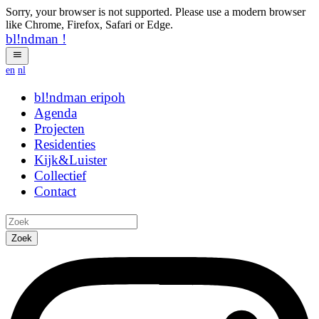
Sorry, your browser is not supported. Please use a modern browser
like Chrome, Firefox, Safari or Edge.
bl!ndman
!
en
nl
bl!ndman
strings
Agenda
Projecten
Residenties
Kijk&Luister
Collectief
Contact
Zoek