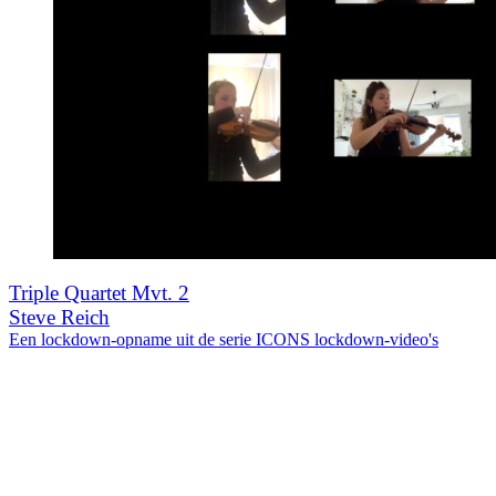
Triple Quartet Mvt. 2
Steve Reich
Een lockdown-opname uit de serie ICONS lockdown-video's