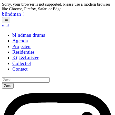
Sorry, your browser is not supported. Please use a modern browser
like Chrome, Firefox, Safari or Edge.
bl!ndman
!
en
nl
bl!ndman
strings
Agenda
Projecten
Residenties
Kijk&Luister
Collectief
Contact
Zoek