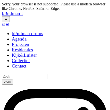
Sorry, your browser is not supported. Please use a modern browser
like Chrome, Firefox, Safari or Edge.
bl!ndman
!
en
nl
bl!ndman
strings
Agenda
Projecten
Residenties
Kijk&Luister
Collectief
Contact
Zoek