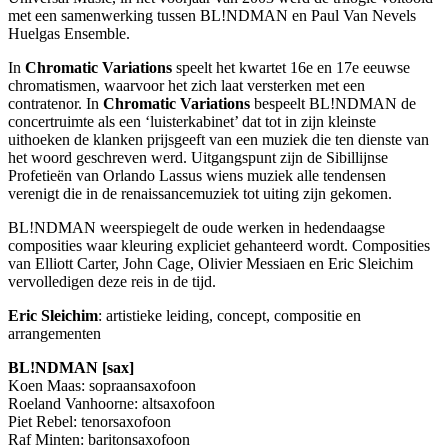
met een samenwerking tussen BL!NDMAN en Paul Van Nevels
Huelgas Ensemble.
In
Chromatic Variations
speelt het kwartet 16e en 17e eeuwse
chromatismen, waarvoor het zich laat versterken met een
contratenor. In
Chromatic Variations
bespeelt BL!NDMAN de
concertruimte als een ‘luisterkabinet’ dat tot in zijn kleinste
uithoeken de klanken prijsgeeft van een muziek die ten dienste van
het woord geschreven werd. Uitgangspunt zijn de Sibillijnse
Profetieën van Orlando Lassus wiens muziek alle tendensen
verenigt die in de renaissancemuziek tot uiting zijn gekomen.
BL!NDMAN weerspiegelt de oude werken in hedendaagse
composities waar kleuring expliciet gehanteerd wordt. Composities
van Elliott Carter, John Cage, Olivier Messiaen en Eric Sleichim
vervolledigen deze reis in de tijd.
Eric Sleichim
: artistieke leiding, concept, compositie en
arrangementen
BL!NDMAN [sax]
Koen Maas: sopraansaxofoon
Roeland Vanhoorne: altsaxofoon
Piet Rebel: tenorsaxofoon
Raf Minten: baritonsaxofoon