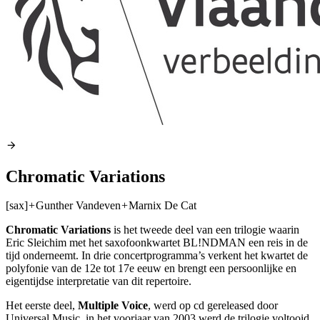
Chromatic Variations
[sax]
+
Gunther Vandeven
+
Marnix De Cat
Chromatic Variations
is het tweede deel van een trilogie waarin
Eric Sleichim met het saxofoonkwartet BL!NDMAN een reis in de
tijd onderneemt. In drie concertprogramma’s verkent het kwartet de
polyfonie van de 12e tot 17e eeuw en brengt een persoonlijke en
eigentijdse interpretatie van dit repertoire.
Het eerste deel,
Multiple Voice
, werd op cd gereleased door
Universal Music, in het voorjaar van 2003 werd de trilogie voltooid