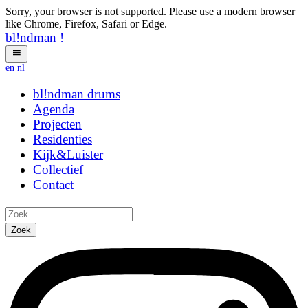
Sorry, your browser is not supported. Please use a modern browser
like Chrome, Firefox, Safari or Edge.
bl!ndman
!
en
nl
bl!ndman
strings
Agenda
Projecten
Residenties
Kijk&Luister
Collectief
Contact
Zoek