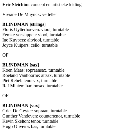
Eric Sleichim
: concept en artistieke leiding
Viviane De Muynck: verteller
BL!NDMAN [strings]
Floris Uytterhoeven: viool, turntable
Femke verstappen: viool, turntable
Ine Kuypers: altviool, turntable
Joyce Kuipers: cello, turntable
OF
BL!NDMAN [sax]
Koen Maas: sopraansax, turntable
Roeland Vanhoorne: altsax, turntable
Piet Rebel: tenorsax, turntable
Raf Minten: baritonsax, turntable
OF
BL!NDMAN [vox]
Griet De Geyter: sopraan, turntable
Gunther Vandeven: countertenor, turntable
Kevin Skelton: tenor, turntable
Hugo Oliveira: bas, turntable