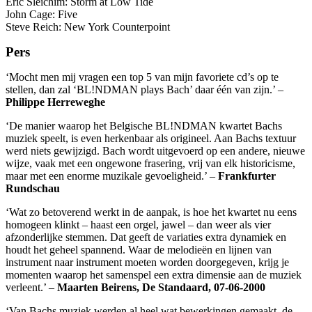
Eric Sleichim: Storm at Low Tide
John Cage: Five
Steve Reich: New York Counterpoint
Pers
‘Mocht men mij vragen een top 5 van mijn favoriete cd’s op te
stellen, dan zal ‘BL!NDMAN plays Bach’ daar één van zijn.’ –
Philippe Herreweghe
‘De manier waarop het Belgische BL!NDMAN kwartet Bachs
muziek speelt, is even herkenbaar als origineel. Aan Bachs textuur
werd niets gewijzigd. Bach wordt uitgevoerd op een andere, nieuwe
wijze, vaak met een ongewone frasering, vrij van elk historicisme,
maar met een enorme muzikale gevoeligheid.’ –
Frankfurter
Rundschau
‘Wat zo betoverend werkt in de aanpak, is hoe het kwartet nu eens
homogeen klinkt – haast een orgel, jawel – dan weer als vier
afzonderlijke stemmen. Dat geeft de variaties extra dynamiek en
houdt het geheel spannend. Waar de melodieën en lijnen van
instrument naar instrument moeten worden doorgegeven, krijg je
momenten waarop het samenspel een extra dimensie aan de muziek
verleent.’ –
Maarten Beirens, De Standaard, 07-06-2000
‘Van Bachs muziek werden al heel wat bewerkingen gemaakt, de