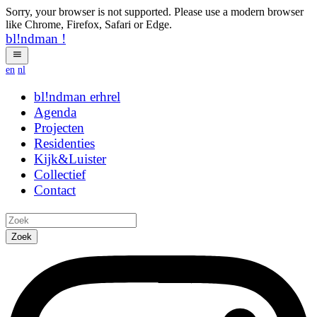
Sorry, your browser is not supported. Please use a modern browser
like Chrome, Firefox, Safari or Edge.
bl!ndman
!
en
nl
bl!ndman
strings
Agenda
Projecten
Residenties
Kijk&Luister
Collectief
Contact
Zoek