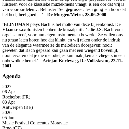
luisteren voor de klassieke muziekmens vraagt, is een oor dat vrij is
van vooroordelen… Beluister ‘Sei gegrüsset, Jesu gütig’ en hoor dat
het heel, heel goed is.’ –
De Morgen/Metro, 28-06-2000
‘BL!NDMAN plays Bach is het motto van deze bijeenkomst. De
Vlaamse saxofonisten hebben de koraalpartita’s die J.S. Bach voor
orgel schreef, voor hun eigen instrumenten bewerkt. Ze willen ons
nu graag laten horen hoe dat klinkt, en wij raken onder de indruk
van de elegantie waarmee ze de melodieën doorgeven: nooit
geweten dat Bach gepaard kan gaan met een wiegend bovenlijf,
nooit ervaren dat je die melodietjes kunt nakijken als vliegers in een
onbewolkte hemel.’ –
Ariejan Korteweg, De Volkskrant, 22-11-
2001
Agenda
2027
06 Apr
Rochefort (FR)
03 Apr
Antwerpen (BE)
2026
05 Jun
Music Festival Concentus Moraviae
Brno (CZ)