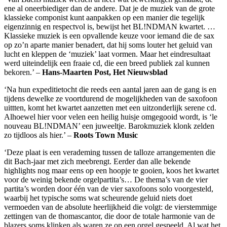
ene al oneerbiediger dan de andere. Dat je de muziek van de grote
klassieke componist kunt aanpakken op een manier die tegelijk
eigenzinnig en respectvol is, bewijst het BL!NDMAN kwartet. …
Klassieke muziek is een opvallende keuze voor iemand die de sax
op zo’n aparte manier benadert, dat hij soms louter het geluid van
lucht en kleppen de ‘muziek’ laat vormen. Maar het eindresultaat
werd uiteindelijk een fraaie cd, die een breed publiek zal kunnen
bekoren.’ –
Hans-Maarten Post, Het Nieuwsblad
‘Na hun expeditietocht die reeds een aantal jaren aan de gang is en
tijdens dewelke ze voortdurend de mogelijkheden van de saxofoon
uittten, komt het kwartet aanzetten met een uitzonderlijk serene cd.
Alhoewel hier voor velen een heilig huisje omgegooid wordt, is ‘le
nouveau BL!NDMAN’ een juweeltje. Barokmuziek klonk zelden
zo tijdloos als hier.’ –
Roots Town Music
‘Deze plaat is een verademing tussen de talloze arrangementen die
dit Bach-jaar met zich meebrengt. Eerder dan alle bekende
highlights nog maar eens op een hoopje te gooien, koos het kwartet
voor de weinig bekende orgelpartita’s… De thema’s van de vier
partita’s worden door één van de vier saxofoons solo voorgesteld,
waarbij het typische soms wat scheurende geluid niets doet
vermoeden van de absolute heerlijkheid die volgt: de vierstemmige
zettingen van de thomascantor, die door de totale harmonie van de
blazers soms klinken als waren ze op een orgel gespeeld. Al wat het