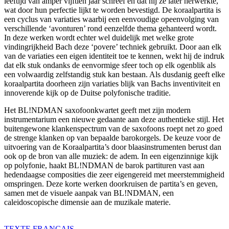
leeftijd van amper vijftien jaar schreef en dat hij ze later herwerkte,
wat door hun perfectie lijkt te worden bevestigd. De koraalpartita is
een cyclus van variaties waarbij een eenvoudige opeenvolging van
verschillende ‘avonturen’ rond eenzelfde thema gehanteerd wordt.
In deze werken wordt echter wel duidelijk met welke grote
vindingrijkheid Bach deze ‘povere’ techniek gebruikt. Door aan elk
van de variaties een eigen identiteit toe te kennen, wekt hij de indruk
dat elk stuk ondanks de eenvormige sfeer toch op elk ogenblik als
een volwaardig zelfstandig stuk kan bestaan. Als dusdanig geeft elke
koraalpartita doorheen zijn variaties blijk van Bachs inventiviteit en
innoverende kijk op de Duitse polyfonische traditie.
Het BL!NDMAN saxofoonkwartet geeft met zijn modern
instrumentarium een nieuwe gedaante aan deze authentieke stijl. Het
buitengewone klankenspectrum van de saxofoons roept net zo goed
de strenge klanken op van bepaalde barokorgels. De keuze voor de
uitvoering van de Koraalpartita’s door blaasinstrumenten berust dan
ook op de bron van alle muziek: de adem. In een eigenzinnige kijk
op polyfonie, haakt BL!NDMAN de barok partituren vast aan
hedendaagse composities die zeer eigengereid met meerstemmigheid
omspringen. Deze korte werken doorkruisen de partita’s en geven,
samen met de visuele aanpak van BL!NDMAN, een
caleidoscopische dimensie aan de muzikale materie.
TEXTE
FRANÇAIS