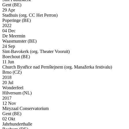
Gent (BE)
29 Apr
Stadhuis (org. CC Het Perron)
Poperinge (BE)
2022
04 Dec
De Meermin
Waasmunster (BE)
24 Sep
Sint-Bavokerk (org. Theater Vooruit)
Boechout (BE)
11 Jun
Church Bystřice nad Pernštejnem (org. Manažerka festivalu)
Brno (CZ)
2018
20 Jul
Wonderfeel
Hilversum (NL)
2017
12 Nov
Miryzaal Conservatorium
Gent (BE)
02 Okt
Jahrhunderthalle