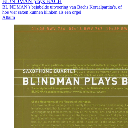
BL!NDMAN plays BACH
BL!NDMAN’s bejubelde uitvoering van Bachs Koraalpartita’s, of
hoe vier saxen kunnen klinken als een orgel
Album