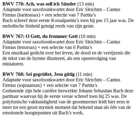
BWV
770: Ach, was soll ich Sünder
(13 min)
Adaptatie voor saxofoonkwartet door Eric Sleichim – Cantus
Firmus (baritonsax) + een selectie van 7 Partita’s
Bach schreef deze eerste Koraalpartita’s toen hij pas 15 jaar was. De
melodische frisheid getuigt reeds van zijn genie.
BWV
767: O Gott, du frommer Gott
(10 min)
Adaptatie voor saxofoonkwartet door Eric Sleichim – Cantus
Firmus (tenorsax) + een selectie van 6 Partita’s
Een muzikaal gedicht over het leven, de dood en de verrijzenis die
de tekst van de hymne illustreert, als een opeenvolging van
miniaturen.
BWV
768: Sei gegrüßet, Jesu gütig
(11 min)
Adaptatie voor saxofoonkwartet door Eric Sleichim – Cantus
Firmus (sopraansax) + een selectie van 7 Partita’s
Gedurende zijn hele carrière herwerkte Johann Sebastian Bach deze
partituur waarvan hij de eerste versie schreef toen hij 25 was. De
polyfonische vakkundigheid van de grootmeester leidt hier eens te
meer tot een groot mystiek moment dat bekend staat als één van de
emotionele hoogtepunten uit Bach’s werk.